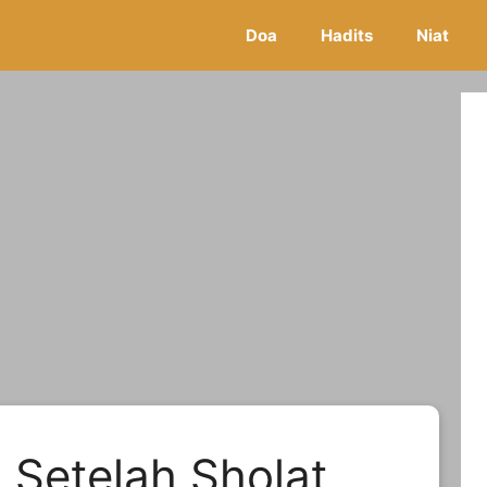
Doa
Hadits
Niat
 Setelah Sholat