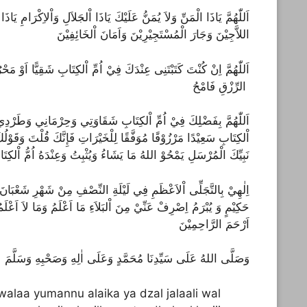
اَللّٰهُمَّ يَاذَا الْمَنِّ وَلاَ يُمَنُّ عَلَيْكَ يَاذَا اْلجَلاَلِ وَاْلاِكْرَامِ يَاذَا
اللاَّجِيْنَ وَجَارَ الْمُسْتَجِيْرِيْنَ وَاَمَانَ اْلخَائِفِيْنَ
الرِّزْقِ فَامْحُ
اَللّٰهُمَّ بِفَضْلِكَ فِيْ اُمِّ اْلكِتَابِ شَقَاوَتِي وَحِرْمَانِي وَطَرْدِي وَ
اْلكِتَابِ سَعِيْدًا مَرْزُوْقًا مُوَفَّقًا لِلْخَيْرَاتِ فَإِنَّكَ قُلْتَ وَقَوْ
نَبِيِّكَ الْمُرْسَلِ يَمْحُوْ اللهُ مَا يَشَاءُ وَيُثْبِتُ وَعِنْدَهُ اُمُّ اْلكِتَ
حَكِيْمٍ وَ يُبْرَمُ اِصْرِفْ عَنِّيْ مِنَ اْلبَلاَءِ مَا اَعْلَمُ وَمَا لاَ اَعْلَم
اَرْحَمَ الرَّاحِمِيْنَ
وَصَلَّى اللهُ عَلَى سَيِّدِنَا مُحَمَّدٍ وَعَلَى اٰلِهِ وَصَحْبِهِ وَسَلَّمَ
alaa yumannu alaika ya dzal jalaali wal