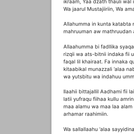
ikraam, Yaa dzath thauli wal i
Wa jaarul Mustajiiriin, Wa ama
Allahumma in kunta katabta ni
mahruuman aw mathruudan aw
Allaahumma bi fadllika syaqaa
rizqii wa ats-bitnii indaka f
faqal lil khairaat. Fa innaka 
kitaabikal munazzali ‘alaa n
wa yutsbitu wa indahuu ummu
Ilaahii bittajallil Aadhami fii 
latii yufraqu fiihaa kullu amr
maa alamu wa maa laa alam 
arhamar raahimiin.
Wa sallallaahu ‘alaa sayyidi