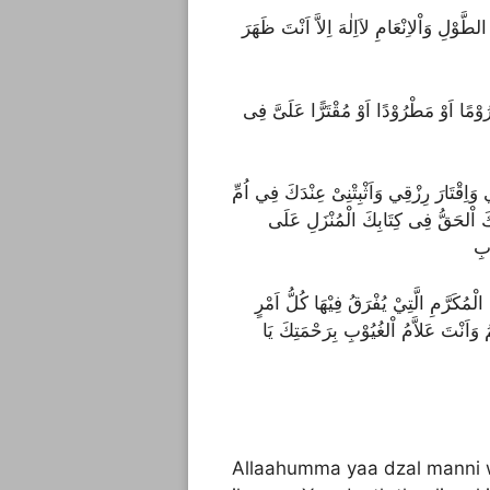
 الطَّوْلِ وَاْلاِنْعَامِ لاَاِلٰهَ اِلاَّ اَنْتَ ظَهَرَ
اَللّٰهُمَّ اِنْ كُنْتَ كَتَبْتَنِى عِنْدَكَ فِيْ اُمِّ اْلكِتَابِ شَقِيًّا اَوْ مَحْرُوْمًا اَوْ مَطْرُوْدًا اَوْ مُقْتَرًّا عَلَىَّ فِى
اِقْتَارَ رِزْقِي وَاَثْبِتْنِىْ عِنْدَكَ فِي اُمِّ
لُكَ اْلحَقُّ فِى كِتَابِكَ الْمُنْزَلِ عَلَى
ابِ
اِلٰهِيْ بِالتَّجَلِّى اْلاَعْظَمِ فِي لَيْلَةِ النِّصْفِ مِنْ شَهْرِ شَعْبَانَ الْمُكَرَّمِ الَّتِيْ يُفْرَقُ فِيْهَا كُلُّ اَمْرٍ
ُ وَاَنْتَ عَلاَّمُ اْلغُيُوْبِ بِرَحْمَتِكَ يَا
Allaahumma yaa dzal manni w