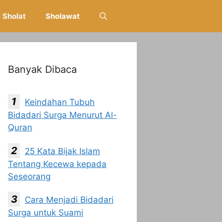
Sholat
Sholawat
Banyak Dibaca
Keindahan Tubuh
Bidadari Surga Menurut Al-
Quran
25 Kata Bijak Islam
Tentang Kecewa kepada
Seseorang
Cara Menjadi Bidadari
Surga untuk Suami