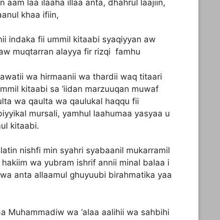
n aam laa ilaaha illaa anta, dhahrul laajiin,
anul khaa ifiin,
i indaka fii ummil kitaabi syaqiyyan aw
 muqtarran alayya fir rizqi famhu
watii wa hirmaanii wa thardii waq titaari
ii ummil kitaabi sa ‘iidan marzuuqan muwaf
qulta wa qaulta wa qaulukal haqqu fii
abiyyikal mursali, yamhul laahumaa yasyaa u
l kitaabi.
lailatin nishfi min syahri syabaanil mukarramil
in hakiim wa yubram ishrif annii minal balaa i
wa anta allaamul ghuyuubi birahmatika yaa
naa Muhammadiw wa ‘alaa aalihii wa sahbihi