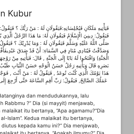
an Kubur
فَيَأْتِيهِ مَلَكَانِ فَيُجْلِسَانِهِ:فَيَقُولَانِ لَهُ : مَنْ رَبُّكَ ؟ فَيَقُولُ:
فَيَقُولُ: دِينِيَ الْإِسْلَامُ فَيَقُولَانِ لَهُ: مَا هَذَا الرَّجُلُ الَّذِي
صَلَّى اللَّهُ عَلَيْهِ وَسَلَّمَ فَيَقُولَانِ لَهُ : وَمَا يُدْرِيْكَ ؟ فَيَقُولُ
وَصَدَّقْتُ فَيُنَادِي مُنَادٍ فِي السَّمَاءِ: أَنْ قَدْ صَدَقَ عَبْدِيفَأَفْر
الْجَنَّةِ) وَافْتَحُوا لَهُ بَابًا إِلَى الْجَنَّةِ , قَالَ: فَيَأْتِيهِ مِنْ رَوْحِ
بَصَرِهِ قَالَ وَيَأْتِيهِ رَجُلٌ حَسَنُ الْوَجْهِ حَسَنُ الثِّيَابِ طَيِّبُ ا
هَذَا يَوْمُكَ الَّذِي كُنْتَ تُوعَدُ , فَيَقُولُ لَهُ : مَنْ أَنْتَ , فَوَجْهُ
عَمَلُكَ الصَّالِحُ, فَيَقُولُ: رَبِّ أَقِمِ السَّاعَةَ حَتَّى أَرْجِعَ إِلَى أَهْلِي وَمَالِي
atanginya dan mendudukannya, lalu
h Rabbmu ?” Dia (si mayyit) menjawab,
a malaikat itu bertanya, “Apa agamamu?”Dia
l-Islam”. Kedua malaikat itu bertanya,
ah diutus kepada kamu ini?” Dia menjawab,
malaikat itu bertanya, “Apakah ilmumu?” Dia