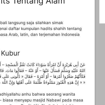
its Tentang Alam
ali langsung saja silahkan simak
ai daftar kumpulan hadits shahih tentang
asa Arab, latin, dan terjemahan Indonesia
 Kubur
عَنْ أَبِى هُرَيْرَةَ أَنَّ امْرَأَةً سَوْدَاءَ كَانَتْ تَقُمُّ الْمَسْجِدَ – أ
اللهُ عَلَيْهِ وَسَلَّمَ فَسَأَلَ عَنْهَا – أَوْ عَنْهُ – فَقَالُوا مَاتَ. قَال
فَكَأَنَّهُمْ صَغَّرُوا أَمْرَهَا – أَوْ أَمْرَهُ – فَقَالَ « دُلُّونِى عَلَى قَب
« إِنَّ هَذِهِ الْقُبُورَ مَمْلُوءَةٌ ظُلْمَةً عَلَى أَهْلِهَا وَإِنَّ اللَّهَ عَزَّ وَجَلَّ يُنَوِّرُهَا لَهُمْ بِصَلاَتِى عَلَيْهِمْ »
adhiyallahu anhu bahwa seorang wanita
a- biasa menyapu masjid Nabawi pada masa