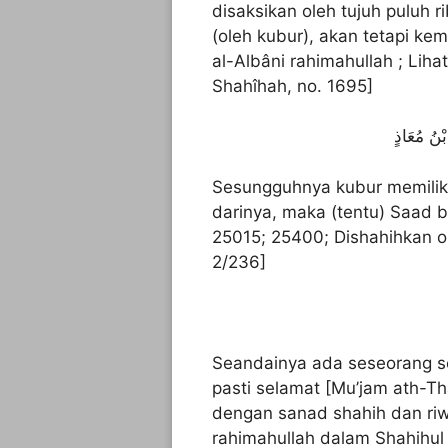
disaksikan oleh tujuh puluh r
(oleh kubur), akan tetapi ke
al-Albâni rahimahullah ; Liha
Shahîhah, no. 1695]
Sesungguhnya kubur memiliki
darinya, maka (tentu) Saad 
25015; 25400; Dishahihkan ol
2/236]
Seandainya ada seseorang se
pasti selamat [Mu’jam ath-T
dengan sanad shahih dan riway
rahimahullah dalam Shahihul 