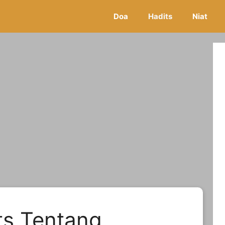
Doa
Hadits
Niat
ts Tentang