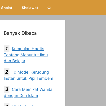
Sholat
Sholawat
Banyak Dibaca
Kumpulan Hadits
Tentang Menuntut Ilmu
dan Belajar
10 Model Kerudung
Instan untuk Pipi Tembem
Cara Memikat Wanita
dengan Doa Islam