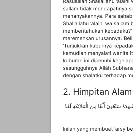
Rasûlullâh Shallallahu ‘alaihi 
sallam tidak mendapatinya seh
menanyakannya. Para sahabat
Shallallahu ‘alaihi wa sallam 
memberitahukan kepadaku?’ 
meremehkan urusannya’. Belia
‘Tunjukkan kuburnya kepadak
kemudian menyalati wanita i
kuburan ini dipenuhi kegela
sesungguhnya Allâh Subhana
dengan shalatku terhadap mer
2. Himpitan Alam
ِدَهُ سَبْعُونَ أَلْفًا مِنَ الْمَلاَئِكَةِ لَقَدْ
Inilah yang membuat ‘arsy ber