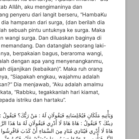
ab Allâh, aku mengimaninya dan
ng penyeru dari langit berseru, “HambaKu
h dia hamparan dari surga, (dan berilah dia
nlah sebuah pintu untuknya ke surga. Maka
 wangi surga. Dan diluaskan baginya di
 memandang. Dan datanglah seorang laki-
nya, berpakaian bagus, beraroma wangi,
ralah dengan apa yang menyenangkanmu,
ah dijanjikan (kebaikan)”. Maka ruh orang
nya, “Siapakah engkau, wajahmu adalah
an?” Dia menjawab, “Aku adalah amalmu
rkata, “Rabbku, tegakkanlah hari kiamat,
pada istriku dan hartaku”.
وَيَأْتِيهِ مَلَكَانِ فَيُجْلِسَانِهِ فَيَقُولَانِ لَهُ : مَنْ رَبُّكَ؟ فَيَقُولُ :
دِينُكَ ؟ فَيَقُولُ : هَاهْ هَاهْ لَا أَدْرِي فَيَقُولَانِ لَهُ مَا هَذَا الر
هَاهْ لَا أَدْرِي فَيُنَادِي مُنَادٍ مِنَ السَّمَاءِ أَنْ كَذَبَ فَافْرِشُوا لَه
النَّارِ فَيَأْتِيهِ مِنْ حَرِّهَا وَسَمُومِهَا وَيُضَيَّقُ عَلَيْهِ قَبْرُهُ حَتَّى 