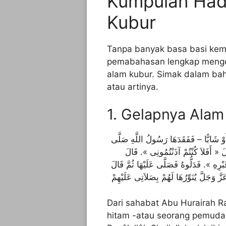
Kumpulan Had
Kubur
Tanpa banyak basa basi kemb
pemabahasan lengkap mengen
alam kubur. Simak dalam bah
atau artinya.
1. Gelapnya Alam
َوْ شَابًّا – فَفَقَدَهَا رَسُولُ اللَّهِ صَلَّى
َ « أَفَلاَ كُنْتُمْ آذَنْتُمُونِى ». قَالَ
ْرِهِ ». فَدَلُّوهُ فَصَلَّى عَلَيْهَا ثُمَّ قَالَ
Dari sahabat Abu Hurairah R
hitam -atau seorang pemud