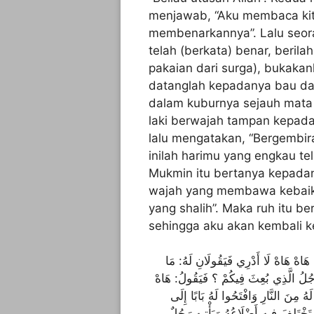
menjawab, “Aku membaca kit
membenarkannya”. Lalu seora
telah (berkata) benar, berila
pakaian dari surga), bukaka
datanglah kepadanya bau dan
dalam kuburnya sejauh mata
laki berwajah tampan kepada
lalu mengatakan, “Bergembi
inilah harimu yang engkau tel
Mukmin itu bertanya kepada
wajah yang membawa kebaik
yang shalih”. Maka ruh itu be
sehingga aku akan kembali ke
 هَاهْ هَاهْ لَا أَدْرِي فَيَقُولَانِ لَهُ: مَا
َّجُلُ الَّذِي بُعِثَ فِيكُمْ ؟ فَيَقُولُ: هَاهْ
ُ مِنَ النَّارِ وَافْتَحُوا لَهُ بَابًا إِلَى
تَخْتَلِفَ فِيهِ أَضْلَاعُهُ وَيَأْتِيهِ رَجُلٌ