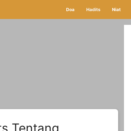
Doa
Hadits
Niat
ts Tentang