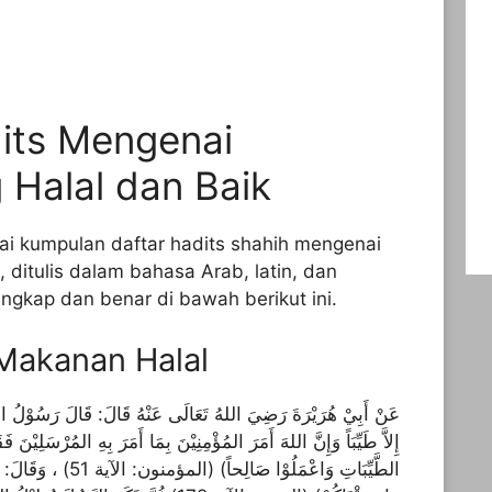
its Mengenai
Halal dan Baik
i kumpulan daftar hadits shahih mengenai
 ditulis dalam bahasa Arab, latin, dan
ngkap dan benar di bawah berikut ini.
Makanan Halal
عَنْ أَبِيْ هُرَيْرَةَ رَضِيَ اللهُ تَعَالَى عَنْهُ قَالَ: قَالَ رَسُوْلُ الله
إِلاَّ طَيِّبَاً وَإِنَّ اللهَ أَمَرَ المُؤْمِنِيْنَ بِمَا أَمَرَ بِهِ المُرْسَلِيْنَ ف
الطَّيِّبَاتِ وَاعْمَلُوْا 