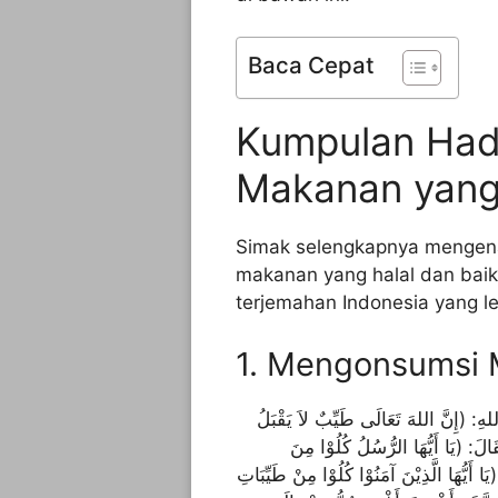
Baca Cepat
Kumpulan Had
Makanan yang 
Simak selengkapnya mengena
makanan yang halal dan baik,
terjemahan Indonesia yang le
1. Mengonsumsi 
ِ: (إِنَّ اللهَ تَعَالَى طَيِّبٌ لاَ يَقْبَلُ
َقَالَ: (يَا أَيُّهَا الرُّسُلُ كُلُوْا مِنَ
صَالِحاً) (المؤمنون: الآية 51) ، وَقَالَ: (يَا أَيُّهَا الَّذِيْنَ آمَنُوْا كُلُوْا مِنْ طَيِّبَاتِ