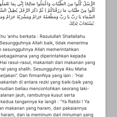
الرُّسُلُ كُلُوا مِنَ الطَّيِّبَاتِ وَاعْمَلُوا صَالِحًا إِنِّي بِمَا تَعْمَلُونَ
كُلُوا مِنْ طَيِّبَاتِ مَا رَزَقْنَاكُمْ } ثُمَّ ذَكَرَ الرَّجُلَ يُطِيلُ السَّفَر
السَّمَاءِ يَا رَبِّ يَا رَبِّ وَمَطْعَمُهُ حَرَامٌ وَمَشْرَبُهُ حَرَامٌ وَمَلْ
يُسْتَجَابُ لِذَلِكَ
hu ‘anhu berkata : Rasulullah Shallallahu
 “Sesungguhnya Allah baik, tidak menerima
dan sesungguhnya Allah memerintahkan
sebagaimana yang diperintahkan kepada
 “Hai rasul-rasul, makanlah dari makanan yang
amal yang shalih. Sesungguhnya Aku Maha
jakan”. Dan firmanNya yang lain : “Hai
akanlah di antara rezki yang baik-baik yang
mudian beliau mencontohkan seorang laki-
jalanan jauh, rambutnya kusut serta
edua tangannya ke langit : “Ya Rabbi ! Ya
an makanan yang haram, dan pakaiannya
ng haram, dan ia meminum dari minuman yang