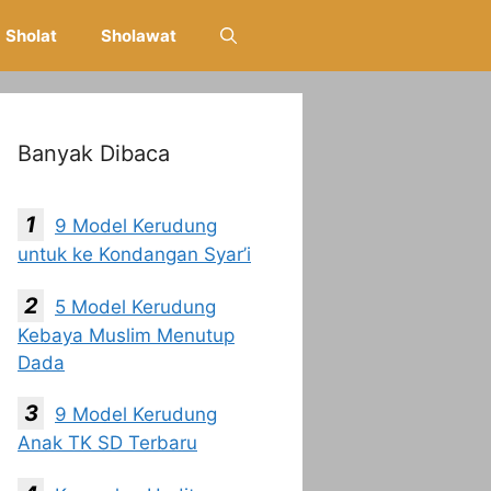
Sholat
Sholawat
Banyak Dibaca
9 Model Kerudung
untuk ke Kondangan Syar’i
5 Model Kerudung
Kebaya Muslim Menutup
Dada
9 Model Kerudung
Anak TK SD Terbaru