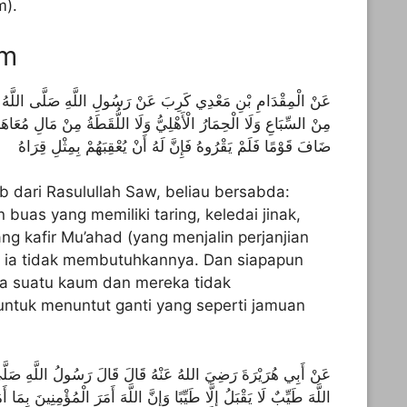
m).
am
عَنْ الْمِقْدَامِ بْنِ مَعْدِي كَرِبَ عَنْ رَسُولِ اللَّهِ صَلَّى اللَّهُ عَلَ
مِنْ السِّبَاعِ وَلَا الْحِمَارُ الْأَهْلِيُّ وَلَا اللُّقَطَةُ مِنْ مَالِ مُعَاهَدٍ 
ضَافَ قَوْمًا فَلَمْ يَقْرُوهُ فَإِنَّ لَهُ أَنْ يُعْقِبَهُمْ بِمِثْلِ قِرَاهُ
ib dari Rasulullah Saw, beliau bersabda:
n buas yang memiliki taring, keledai jinak,
ng kafir Mu’ahad (yang menjalin perjanjian
i ia tidak membutuhkannya. Dan siapapun
da suatu kaum dan mereka tidak
ntuk menuntut ganti yang seperti jamuan
عَنْ أَبِي هُرَيْرَةَ رَضِيَ اللهُ عَنْهُ قَالَ قَالَ رَسُولُ اللَّهِ صَلَّى الل
اللَّهَ طَيِّبٌ لَا يَقْبَلُ إِلَّا طَيِّبًا وَإِنَّ اللَّهَ أَمَرَ الْمُؤْمِنِينَ بِمَا أ