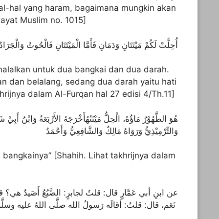
hal-hal yang haram, bagaimana mungkin akan
wayat Muslim no. 1015]
أُحِلَّتْ لَكُمْ مَيْتَتَانِ وَدَمَانِ فَأَمَّا الْمَيْتَتَانِ فَالْحُوتُ وَالْجَرَادُ
ihalalkan untuk dua bangkai dan dua darah.
n dan belalang, sedang dua darah yaitu hati
khrijnya dalam Al-Furqan hal 27 edisi 4/Th.11]
هُوَ الطَّهُوْرُ مَاؤُهُ، الْحِلُّ مَيْتَتُهُأَخْرَجَهُ الأَرْبَعَةُ وَابْنُ أَبِيْ ش
وَالتِّرْمِيْذِيُّ وَرَوَاهُ مَالِكٌ وَالشَّافِعِيُّ وَأَحْمَدُ
al bangkainya” [Shahih. Lihat takhrijnya dalam
عن ابنِ أبي عَمَّارٍ قال: قلتُ لجابرٍ: الضَّبُعُ أَصَيدٌ هي؟ :
نَعَم، قال: قلتُ: أقالَه رَسولُ الله صلَّى اللهُ عليه وسلَّم؟ قال: نَعَم