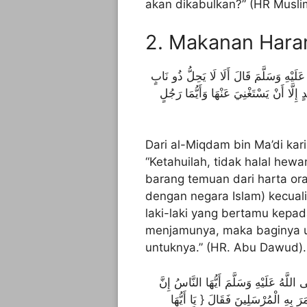
akan dikabulkan?” (HR Musli
2. Makanan Har
يْهِ وَسَلَّمَ قَالَ أَلَا لَا يَحِلُّ ذُو نَابٍ
إِلَّا أَنْ يَسْتَغْنِيَ عَنْهَا وَأَيُّمَا رَجُلٍ
Dari al-Miqdam bin Ma’di kar
“Ketahuilah, tidak halal hewa
barang temuan dari harta ora
dengan negara Islam) kecual
laki-laki yang bertamu kepa
menjamunya, maka baginya u
untuknya.” (HR. Abu Dawud).
َّهُ عَلَيْهِ وَسَلَّمَ أَيُّهَا النَّاسُ إِنَّ
َمَرَ بِهِ الْمُرْسَلِينَ فَقَالَ { يَا أَيُّهَا