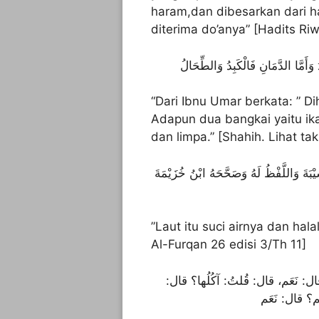
haram,dan dibesarkan dari 
diterima do’anya” [Hadits Ri
 وَأَمَّا الدَّمَانِ فَالْكَبِدُ وَالطِّحَالُ
“Dari Ibnu Umar berkata: ” D
Adapun dua bangkai yaitu ika
dan limpa.” [Shahih. Lihat ta
َيْبَةَ وَاللَّفْظُ لَهُ وَصَحَّحَهُ ابْنُ خُزَيْمَةَ
”Laut itu suci airnya dan hal
Al-Furqan 26 edisi 3/Th 11]
قال: نَعَم، قال: قُلتُ: آكُلُها؟ قال