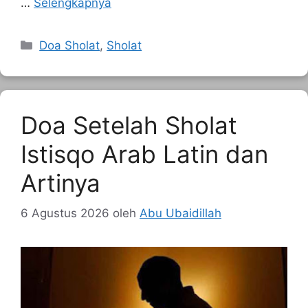
…
Selengkapnya
Kategori
Doa Sholat
,
Sholat
Doa Setelah Sholat
Istisqo Arab Latin dan
Artinya
6 Agustus 2026
oleh
Abu Ubaidillah