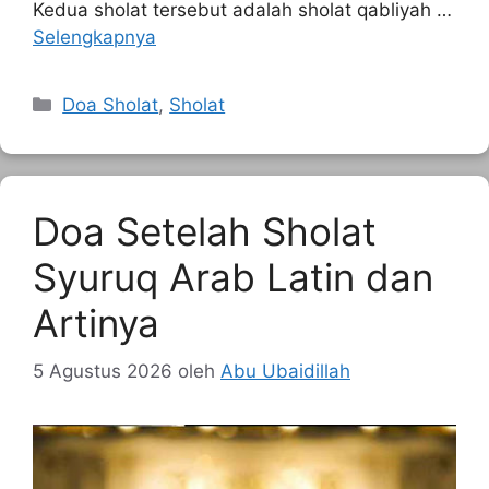
Kedua sholat tersebut adalah sholat qabliyah …
Selengkapnya
Kategori
Doa Sholat
,
Sholat
Doa Setelah Sholat
Syuruq Arab Latin dan
Artinya
5 Agustus 2026
oleh
Abu Ubaidillah