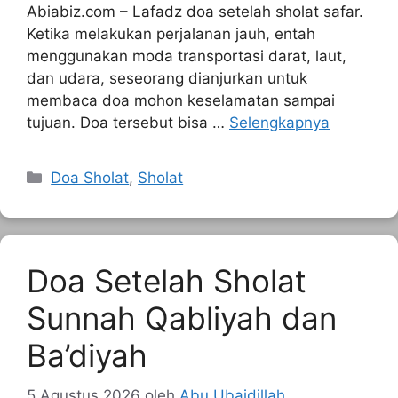
Abiabiz.com – Lafadz doa setelah sholat safar.
Ketika melakukan perjalanan jauh, entah
menggunakan moda transportasi darat, laut,
dan udara, seseorang dianjurkan untuk
membaca doa mohon keselamatan sampai
tujuan. Doa tersebut bisa …
Selengkapnya
Kategori
Doa Sholat
,
Sholat
Doa Setelah Sholat
Sunnah Qabliyah dan
Ba’diyah
5 Agustus 2026
oleh
Abu Ubaidillah