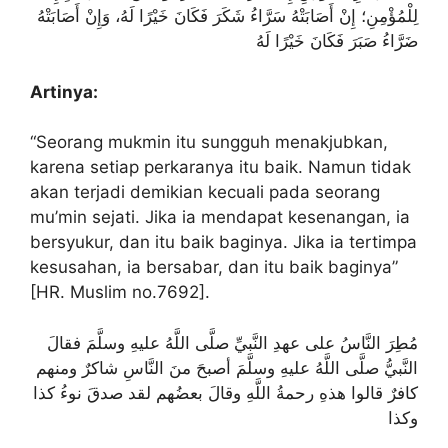
لِلْمُؤْمِنِ؛ إِنْ أَصَابَتْهُ سَرَّاءُ شَكَرَ فَكَانَ خَيْرًا لَهُ، وَإِنْ أَصَابَتْهُ
ضَرَّاءُ صَبَرَ فَكَانَ خَيْرًا لَهُ
Artinya:
“Seorang mukmin itu sungguh menakjubkan,
karena setiap perkaranya itu baik. Namun tidak
akan terjadi demikian kecuali pada seorang
mu’min sejati. Jika ia mendapat kesenangan, ia
bersyukur, dan itu baik baginya. Jika ia tertimpa
kesusahan, ia bersabar, dan itu baik baginya”
[HR. Muslim no.7692].
مُطِرَ النَّاسُ على عهدِ النَّبيِّ صلَّى اللَّهُ عليهِ وسلَّمَ فقالَ
النَّبيُّ صلَّى اللَّهُ عليهِ وسلَّمَ أصبحَ منَ النَّاسِ شاكرٌ ومنهم
كافرٌ قالوا هذهِ رحمةُ اللَّهِ وقالَ بعضُهم لقد صدقَ نوءُ كذا
وكذا