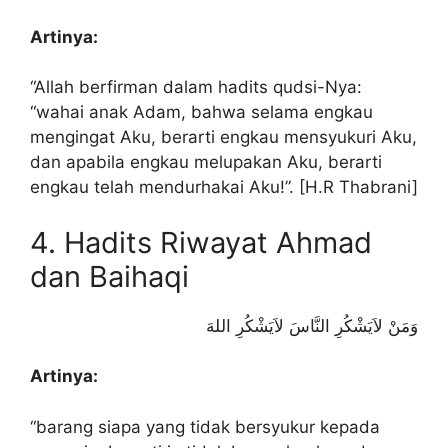
Artinya:
“Allah berfirman dalam hadits qudsi-Nya:
“wahai anak Adam, bahwa selama engkau
mengingat Aku, berarti engkau mensyukuri Aku,
dan apabila engkau melupakan Aku, berarti
engkau telah mendurhakai Aku!”. [H.R Thabrani]
4. Hadits Riwayat Ahmad
dan Baihaqi
وَمَنْ لاَيَشْكُرِ النَّاسَ لاَيَشْكُرِ اللهَ
Artinya:
“barang siapa yang tidak bersyukur kepada