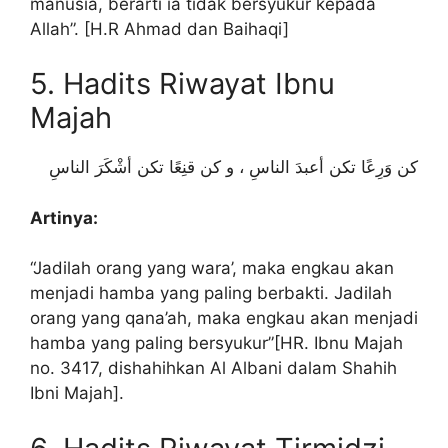
manusia, berarti ia tidak bersyukur kepada
Allah”. [H.R Ahmad dan Baihaqi]
5. Hadits Riwayat Ibnu
Majah
كن وَرِعًا تكن أعبدَ الناسِ ، و كن قنِعًا تكن أشْكَرَ الناسِ
Artinya:
“Jadilah orang yang wara’, maka engkau akan
menjadi hamba yang paling berbakti. Jadilah
orang yang qana’ah, maka engkau akan menjadi
hamba yang paling bersyukur”[HR. Ibnu Majah
no. 3417, dishahihkan Al Albani dalam Shahih
Ibni Majah].