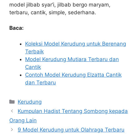
model jilbab syar’i, jilbab bergo maryam,
terbaru, cantik, simple, sederhana.
Baca:
Koleksi Model Kerudung untuk Berenang
Terbaik
Model Kerudung Mutiara Terbaru dan
Cantik
Contoh Model Kerudung Elzatta Cantik
dan Terbaru
Kategori
Kerudung
Kumpulan Hadist Tentang Sombong kepada
Orang Lain
9 Model Kerudung untuk Olahraga Terbaru