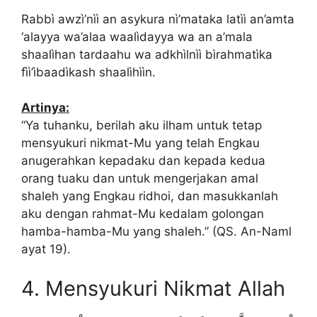
Rabbì awzì’nìì an asykura nì’mataka latìì an’amta
‘alayya wa’alaa waalìdayya wa an a’mala
shaalìhan tardaahu wa adkhìlnìì bìrahmatìka
fìì’ìbaadìkash shaalìhììn.
Artinya:
“Ya tuhanku, berilah aku ilham untuk tetap
mensyukuri nikmat-Mu yang telah Engkau
anugerahkan kepadaku dan kepada kedua
orang tuaku dan untuk mengerjakan amal
shaleh yang Engkau ridhoi, dan masukkanlah
aku dengan rahmat-Mu kedalam golongan
hamba-hamba-Mu yang shaleh.” (QS. An-Naml
ayat 19).
4. Mensyukuri Nikmat Allah