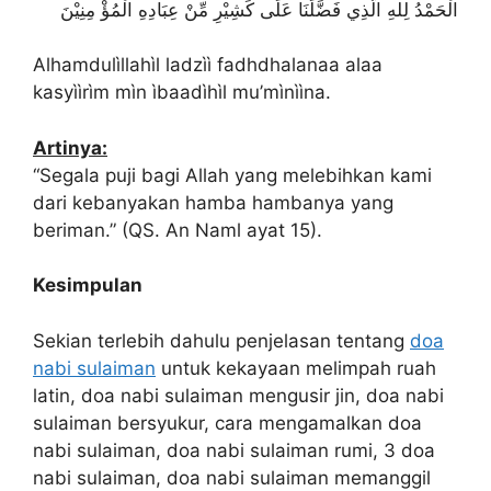
الْحَمْدُ لِلهِ الَّذِي فَضَّلَنَا عَلَى كَشِيْرِ مِّنْ عِبَادِهِ الْمُؤْ مِنِيْنَ
Alhamdulìllahìl ladzìì fadhdhalanaa alaa
kasyììrìm mìn ìbaadìhìl mu’mìnììna.
Artinya:
“Segala puji bagi Allah yang melebihkan kami
dari kebanyakan hamba hambanya yang
beriman.” (QS. An Naml ayat 15).
Kesimpulan
Sekian terlebih dahulu penjelasan tentang
doa
nabi sulaiman
untuk kekayaan melimpah ruah
latin, doa nabi sulaiman mengusir jin, doa nabi
sulaiman bersyukur, cara mengamalkan doa
nabi sulaiman, doa nabi sulaiman rumi, 3 doa
nabi sulaiman, doa nabi sulaiman memanggil