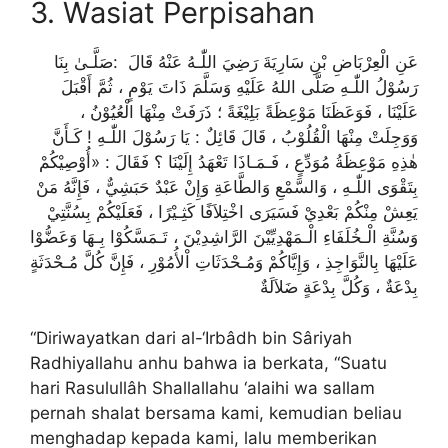
3. Wasiat Perpisahan
عَنِ الْعِرْبَاضِ بْنِ سَارِيَةَ رَضِيَ اللّٰـهُ عَنْهُ قَالَ :صَلَّـىٰ بِنَا
رَسُوْلُ اللّٰـهِ صَلَّى اللهُ عَلَيْهِ وَسَلَّمَ ذَاتَ يَوْمٍ ، ثُمَّ أَقْبَلَ
عَلَيْنَا ، فَوَعَظَنَا مَوْعِظَةً بَلِيْغَةً ؛ ذَرَفَتْ مِنْهَا الْعُيُوْنُ ،
وَوَجِلَتْ مِنْهَا الْقُلُوْبُ ، قَالَ قَائِلٌ : يَا رَسُوْلَ اللّٰـهِ ! كَـأَنَّ
هٰذِهِ مَوْعِظَةُ مُوَدِّعٍ ، فَـمَـاذَا تَعْهَدُ إِلَيْنَا ؟ فَقَالَ : «أُوْصِيْكُمْ
بِتَقْوَى اللّٰـهِ ، وَالسَّمْعِ وَالطَّاعَةِ وَإِنْ عَبْدٌ حَبَشِيٌّ ، فَإِنَّهُ مَنْ
يَعِشْ مِنْكُمْ بَعْدِيْ فَسَيَرَى اخْتِلاَفًا كَثِـيْرًا ، فَعَلَيْكُمْ بِسُنَّتِيْ
وَسُنَّةِ الْـخُلَفَاءِ الْـمَهْدِيِّيْنَ الرَّاشِدِيْنَ ، تَـمَسَّكُوْا بِـهَا وَعَضُّوْا
عَلَيْهَا بِالنَّوَاجِذِ ، وَإِيَّاكُمْ وَمُـحْدَثَاتِ اْلأُمُوْرِ ، فَإِنَّ كُلَّ مُـحْدَثَةٍ
بِدْعَةٌ ، وَكُلَّ بِدْعَةٍ ضَلاَلَةٌ
“Diriwayatkan dari al-‘Irbâdh bin Sâriyah
Radhiyallahu anhu bahwa ia berkata, “Suatu
hari Rasulullâh Shallallahu ‘alaihi wa sallam
pernah shalat bersama kami, kemudian beliau
menghadap kepada kami, lalu memberikan