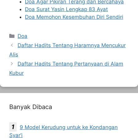
Doa Agar Pikiran Terang dan Bercahaya
Doa Surat Yasin Lengkap 83 Ayat
Doa Memohon Kesembuhan Diri Sendiri
Kategori
Doa
Daftar Hadits Tentang Haramnya Mencukur
Alis
Daftar Hadits Tentang Pertanyaan di Alam
Kubur
Banyak Dibaca
9 Model Kerudung untuk ke Kondangan
Syar’i