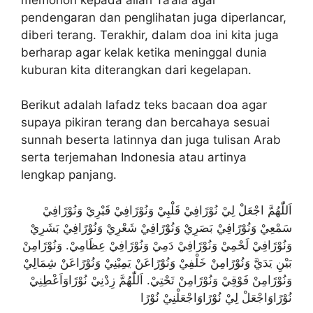
pendengaran dan penglihatan juga diperlancar,
diberi terang. Terakhir, dalam doa ini kita juga
berharap agar kelak ketika meninggal dunia
kuburan kita diterangkan dari kegelapan.
Berikut adalah lafadz teks bacaan doa agar
supaya pikiran terang dan bercahaya sesuai
sunnah beserta latinnya dan juga tulisan Arab
serta terjemahan Indonesia atau artinya
lengkap panjang.
اَللّٰهُمَّ اجْعَلْ لِيْ نُوْرًافِيْ قَلْبِيْ وَنُوْرًافِيْ قَبْرِيْ وَنُوْرًافِيْ
سَمْعِيْ وَنُوْرًافِيْ بَصَرِيْ وَنُوْرًافِيْ شَعْرِيْ وَنُوْرًافِيْ بَشَرِيْ
وَنُوْرًافِيْ لَحْمِيْ وَنُوْرًافِيْ دَمِيْ وَنُوْرًافِيْ عِظَامِيْ. وَنُوْرًامِنْ
بَيْنِ يَدَيَّ وَنُوْرًامِنْ خَلْفِيْ وَنُوْرًاعَنْ يَمِيْنِيْ وَنُوْرًاعَنْ شِمَالِيْ
وَنُوْرًامِنْ فَوْقِيْ وَنُوْرًامِنْ تَحْتِيْ. اَللّٰهُمَّ زِدْنِيْ نُوْرًاوَاَعْطِنِيْ
نُوْرًاوَاجْعَلْ لِيْ نُوْرًاوَاجْعَلْنِيْ نُوْرًا