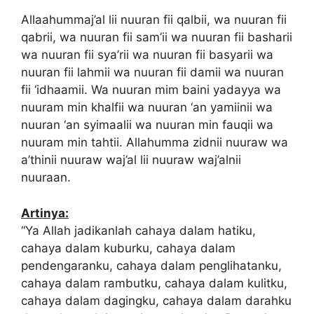
Allaahummaj’al lii nuuran fii qalbii, wa nuuran fii
qabrii, wa nuuran fii sam’ii wa nuuran fii basharii
wa nuuran fii sya’rii wa nuuran fii basyarii wa
nuuran fii lahmii wa nuuran fii damii wa nuuran
fii ‘idhaamii. Wa nuuran mim baini yadayya wa
nuuram min khalfii wa nuuran ‘an yamiinii wa
nuuran ‘an syimaalii wa nuuran min fauqii wa
nuuram min tahtii. Allahumma zidnii nuuraw wa
a’thinii nuuraw waj’al lii nuuraw waj’alnii
nuuraan.
Artinya:
“Ya Allah jadikanlah cahaya dalam hatiku,
cahaya dalam kuburku, cahaya dalam
pendengaranku, cahaya dalam penglihatanku,
cahaya dalam rambutku, cahaya dalam kulitku,
cahaya dalam dagingku, cahaya dalam darahku