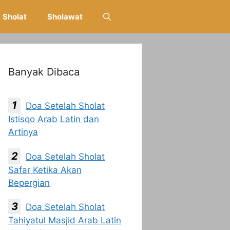
Sholat
Sholawat
Banyak Dibaca
Doa Setelah Sholat
Istisqo Arab Latin dan
Artinya
Doa Setelah Sholat
Safar Ketika Akan
Bepergian
Doa Setelah Sholat
Tahiyatul Masjid Arab Latin