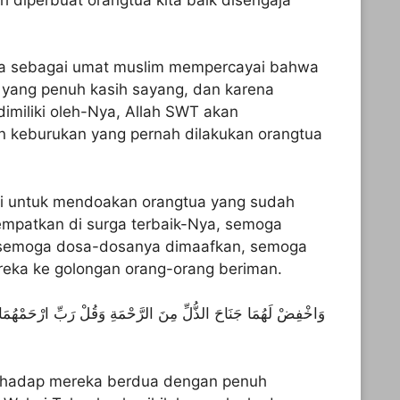
ita sebagai umat muslim mempercayai bahwa
yang penuh kasih sayang, dan karena
dimiliki oleh-Nya, Allah SWT akan
 keburukan yang pernah dilakukan orangtua
ini untuk mendoakan orangtua yang sudah
empatkan di surga terbaik-Nya, semoga
, semoga dosa-dosanya dimaafkan, semoga
ka ke golongan orang-orang beriman.
وَاخْفِضْ لَهُمَا جَنَاحَ الذُّلِّ مِنَ الرَّحْمَةِ وَقُلْ رَبِّ ارْحَمْهُمَا 
erhadap mereka berdua dengan penuh