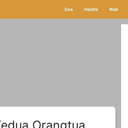
Doa
Hadits
Niat
Kedua Orangtua