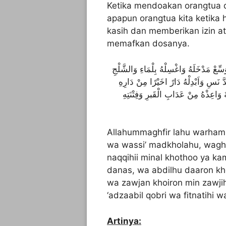
Ketika mendoakan orangtua d
apapun orangtua kita ketika 
kasih dan memberikan izin 
memafkan dosanya.
َسِّعْ مَدْخَلَهُ وَاغْسِلْهُ بِلْمَاءِ وَالشَّلْجِ
َّ نَسِ وَاَبْدِلْهُ دَارً اخَيْرًا مِنْ دَارِهِ
َ وَاعِذْهُ مِنْ عَدَابِ الْقَبرِ وَفِتْنَتِهِ
Allahummaghfir lahu warhamh
wa wassi’ madkholahu, waghsi
naqqihii minal khothoo ya 
danas, wa abdilhu daaron khoi
wa zawjan khoiron min zawjih
‘adzaabil qobri wa fitnatihi 
Artinya: