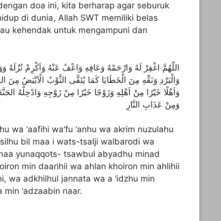
engan doa ini, kita berharap agar seburuk
hidup di dunia, Allah SWT memiliki belas
atau kehendak untuk mengampuni dan
اللّهُمَّ اغْفِرْ لَهُ وَارْحَمْهُ وَعَافِهِ وَاعْفُ عَنْهُ وَاَكْرِمْ نُزُلَهُ وَو
وَالْبَرْدِ وَنَقِّهِ مِنَ الْخَطَايَا كَمَا يُنَقَّى الثَّوْبُ الْاَبْيَضُ مِنَ الد
وَاَهْلًا خَيْرًا مِنْ اَهْلِهِ وَزَوْجًا خَيْرًا مِنْ زَوْجِهِ وَادْخِلْهُ الجَنَّة
وَمِنْ عَذَابِ النَّارِ
u wa ‘aafihi wa’fu ‘anhu wa akrim nuzulahu
lhu bil maa i wats-tsalji walbarodi wa
kamaa yunaqqots- tsawbul abyadhu minad
ron min daarihii wa ahlan khoiron min ahlihii
i, wa adkhilhul jannata wa a ‘idzhu min
wa min ‘adzaabin naar.