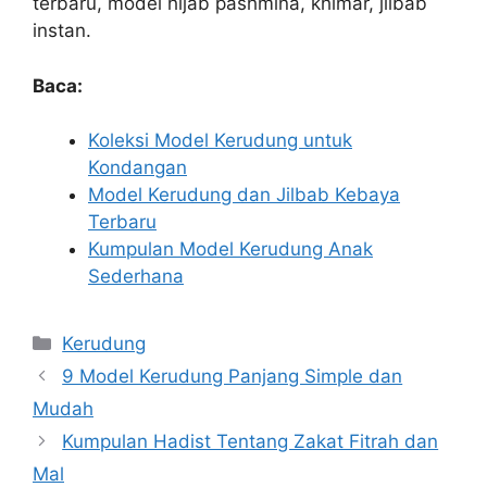
terbaru, model hijab pashmina, khimar, jilbab
instan.
Baca:
Koleksi Model Kerudung untuk
Kondangan
Model Kerudung dan Jilbab Kebaya
Terbaru
Kumpulan Model Kerudung Anak
Sederhana
Kategori
Kerudung
9 Model Kerudung Panjang Simple dan
Mudah
Kumpulan Hadist Tentang Zakat Fitrah dan
Mal