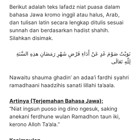
Berikut adalah teks lafadz niat puasa dalam
bahasa Jawa kromo inggil atau halus, Arab,
dan tulisan latin secara lengkap ditulis sesuai
sunnah dan berdasarkan hadist shahih.
Silahkan disimak.
نَوَيْتُ صَوْمَ غَدٍ عَنْ أَدَاءِ فَرْضِ شَهْرِ رَمَضَانِ هذِهِ السَّنَةِ
لِلّهِ تَعَالَى
Nawaitu shauma ghadin’ an adaa’i fardhi syahri
ramadhaani haadzihis sanati lillahi ta’aala.
Artinya (Terjemahan Bahasa Jawa):
“Niat ingsun puoso ing dino ngesuk, saking
anekani ferdhune wulan Ramadhon taun iki,
kerono Alloh Ta’ala.”