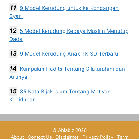
9 Model Kerudung untuk ke Kondangan
Syar’i
5 Model Kerudung Kebaya Muslim Menutup
Dada
9 Model Kerudung Anak TK SD Terbaru
Kumpulan Hadits Tentang Silaturahmi dan
Artinya
35 Kata Bijak Islam Tentang Motivasi
Kehidupan
©
Abiabiz
2026
About
·
Contact Us
·
Disclaimer
·
Privacy Policy
·
Term