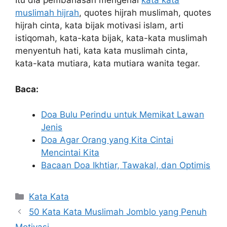
Itu dia pembahasan mengenai
kata kata
muslimah hijrah
, quotes hijrah muslimah, quotes
hijrah cinta, kata bijak motivasi islam, arti
istiqomah, kata-kata bijak, kata-kata muslimah
menyentuh hati, kata kata muslimah cinta,
kata-kata mutiara, kata mutiara wanita tegar.
Baca:
Doa Bulu Perindu untuk Memikat Lawan
Jenis
Doa Agar Orang yang Kita Cintai
Mencintai Kita
Bacaan Doa Ikhtiar, Tawakal, dan Optimis
Kategori
Kata Kata
50 Kata Kata Muslimah Jomblo yang Penuh