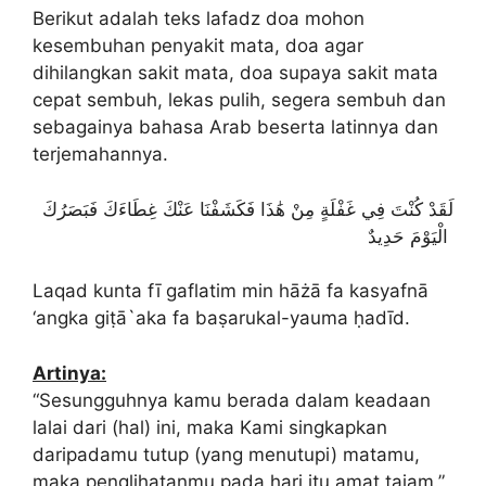
Berikut adalah teks lafadz doa mohon
kesembuhan penyakit mata, doa agar
dihilangkan sakit mata, doa supaya sakit mata
cepat sembuh, lekas pulih, segera sembuh dan
sebagainya bahasa Arab beserta latinnya dan
terjemahannya.
لَقَدْ كُنْتَ فِي غَفْلَةٍ مِنْ هَٰذَا فَكَشَفْنَا عَنْكَ غِطَاءَكَ فَبَصَرُكَ
الْيَوْمَ حَدِيدٌ
Laqad kunta fī gaflatim min hāżā fa kasyafnā
‘angka giṭā`aka fa baṣarukal-yauma ḥadīd.
Artinya:
“Sesungguhnya kamu berada dalam keadaan
lalai dari (hal) ini, maka Kami singkapkan
daripadamu tutup (yang menutupi) matamu,
maka penglihatanmu pada hari itu amat tajam.”