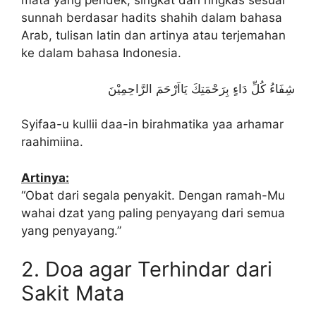
mata yang pendek, singkat dan ringkas sesuai
sunnah berdasar hadits shahih dalam bahasa
Arab, tulisan latin dan artinya atau terjemahan
ke dalam bahasa Indonesia.
شِفَاءُ كُلِّ دَاءٍ بِرَحْمَتِكَ يَااَرْحَمَ الرَّاحِمِيْنَ
Syifaa-u kullii daa-in birahmatika yaa arhamar
raahimiina.
Artinya:
“Obat dari segala penyakit. Dengan ramah-Mu
wahai dzat yang paling penyayang dari semua
yang penyayang.”
2. Doa agar Terhindar dari
Sakit Mata