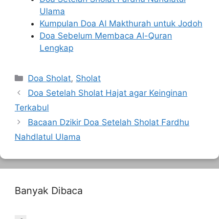
Ulama
Kumpulan Doa Al Makthurah untuk Jodoh
Doa Sebelum Membaca Al-Quran
Lengkap
Kategori
Doa Sholat
,
Sholat
Doa Setelah Sholat Hajat agar Keinginan
Terkabul
Bacaan Dzikir Doa Setelah Sholat Fardhu
Nahdlatul Ulama
Banyak Dibaca