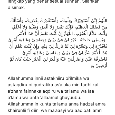
lengkap yang benar sesuai sunnah. Silahkan
disimak.
اللَّهُمَّ إِنِّيْ أَسْتَخِيْرُكَ بِعِلْمِكَ، وَأَسْتَقْدِرُكَ بِقُدْرَتِكَ، وَأَسْأَلُكَ
مِنْ فَضْلِكَ الْعَظِيْمِ، فَإِنَّكَ تَقْدِرُ وَلاَ أَقْدِرُ، وَتَعْلَمُ وَلاَ أَعْلَمُ،
وَأَنْتَ عَلاَّمُ الْغُيُوْبِ. اَللَّهُمَّ إِنْ كُنْتَ تَعْلَمُ أَنَّ هَذَا اْلأَمْرَ
-وَيُسَمَّى حَاجَتَهُ- خَيْرٌ لِيْ فِيْ دِيْنِيْ وَمَعَاشِيْ وَعَاقِبَةِ أَمْرِيْ
فَاقْدُرْهُ لِيْ وَيَسِّرْهُ لِيْ ثُمَّ بَارِكْ لِيْ فِيْهِ، وَإِنْ كُنْتَ تَعْلَمُ أَنَّ
هَذَا اْلأَمْرَ شَرٌّ لِيْ فِيْ دِيْنِيْ وَمَعَاشِيْ وَعَاقِبَةِ أَمْرِيْ
فَاصْرِفْهُ عَنِّيْ وَاصْرِفْنِيْ عَنْهُ وَاقْدُرْ لِيَ الْخَيْرَ حَيْثُ كَانَ ثُمَّ
أَرْضِنِيْ بِهِ
Allaahumma innii astakhiiru bi’ilmika wa
astaqdiru bi qudratika as’aluka min fadhlikal
a’zham fainnaka aqdiru wa ta’lamu wa laa
a’lamu wa anta ‘allaamul ghuyuubu.
Allaahumma in kunta ta’lamu anna hadzal amra
khairunlii fi diini wa ma’aasyi wa aaqibati amri