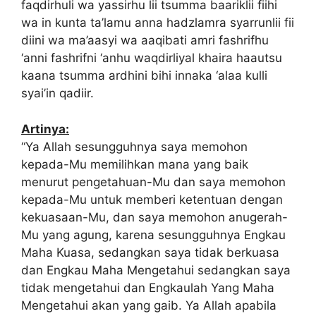
faqdirhuli wa yassirhu lii tsumma baariklii fiihi
wa in kunta ta’lamu anna hadzlamra syarrunlii fii
diini wa ma’aasyi wa aaqibati amri fashrifhu
‘anni fashrifni ‘anhu waqdirliyal khaira haautsu
kaana tsumma ardhini bihi innaka ‘alaa kulli
syai’in qadiir.
Artinya:
“Ya Allah sesungguhnya saya memohon
kepada-Mu memilihkan mana yang baik
menurut pengetahuan-Mu dan saya memohon
kepada-Mu untuk memberi ketentuan dengan
kekuasaan-Mu, dan saya memohon anugerah-
Mu yang agung, karena sesungguhnya Engkau
Maha Kuasa, sedangkan saya tidak berkuasa
dan Engkau Maha Mengetahui sedangkan saya
tidak mengetahui dan Engkaulah Yang Maha
Mengetahui akan yang gaib. Ya Allah apabila