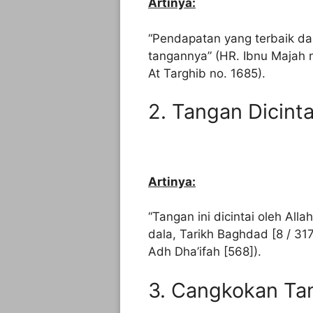
Artinya:
“Pendapatan yang terbaik dar
tangannya” (HR. Ibnu Majah 
At Targhib no. 1685).
2. Tangan Dicinta
Artinya:
“Tangan ini dicintai oleh All
dala, Tarikh Baghdad [8 / 317
Adh Dha’ifah [568]).
3. Cangkokan T