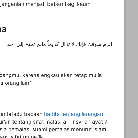
an janganlah menjadi beban bagi kaum
ha
الزم سوقك فإنك لا تزال كريماً مالم تحتج إلى أحد
gangmu, karena engkau akan tetap mulia
 orang lain”
tar lafadz bacaan
hadits tentang larangan
ur’an tentang sifat malas, al -insyirah ayat 7,
sia pemalas, suami pemalas menurut islam,
am, sifat munafik.