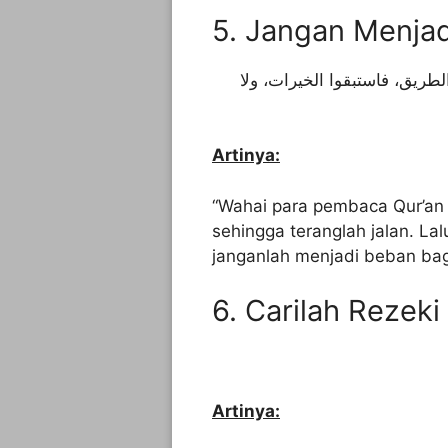
5. Jangan Menja
لطريق، فاستبقوا الخيرات، ولا
Artinya:
“Wahai para pembaca Qur’an (
sehingga teranglah jalan. La
janganlah menjadi beban bag
6. Carilah Rezeki
Artinya: