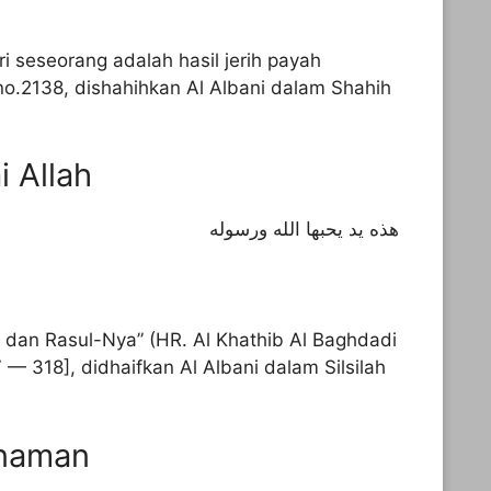
i seseorang adalah hasil jerih payah
no.2138, dishahihkan Al Albani dalam Shahih
i Allah
هذه يد يحبها الله ورسوله
ah dan Rasul-Nya” (HR. Al Khathib Al Baghdadi
 — 318], didhaifkan Al Albani dalam Silsilah
anaman