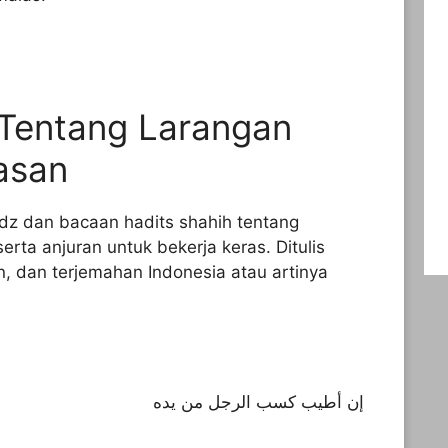
 Tentang Larangan
asan
adz dan bacaan hadits shahih tentang
rta anjuran untuk bekerja keras. Ditulis
n, dan terjemahan Indonesia atau artinya
إن أطيب كسب الرجل من يده