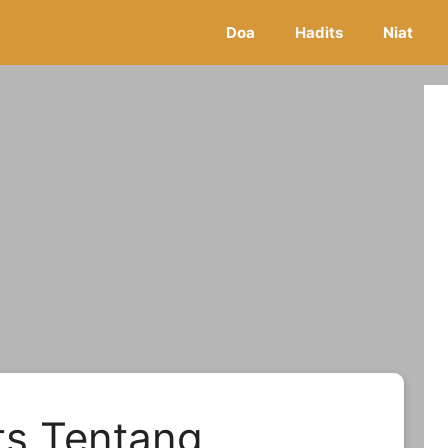
Doa
Hadits
Niat
ts Tentang