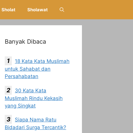
Sholat
Sholawat
Banyak Dibaca
18 Kata Kata Muslimah
untuk Sahabat dan
Persahabatan
30 Kata Kata
Muslimah Rindu Kekasih
yang Singkat
Siapa Nama Ratu
Bidadari Surga Tercantik?