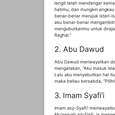
langit telah mendengar kema
hatimu, dan mungkin engkau 
benar-benar merujuk isteri-
aku benar-benar mengambil
menguburkanmu untuk diraj
Raghal.”
2. Abu Dawud
Abu Dawud meriwayatkan dari 
mengatakan, “Aku masuk Isla
Lalu aku menyebutkan hal itu
maka beliau bersabda, “Pilih
3. Imam Syafi’i
Imam asy-Syafi’i meriwayatk
Mu’awiyah ad-Daili, ia meng