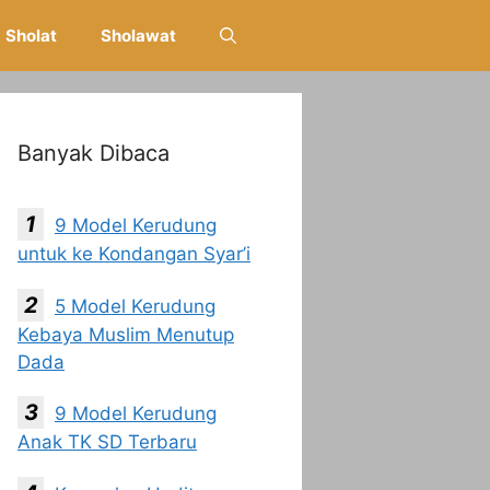
Sholat
Sholawat
Banyak Dibaca
9 Model Kerudung
untuk ke Kondangan Syar’i
5 Model Kerudung
Kebaya Muslim Menutup
Dada
9 Model Kerudung
Anak TK SD Terbaru