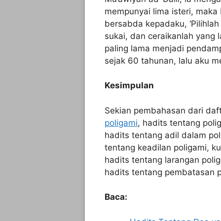
mempunyai lima isteri, maka R
bersabda kepadaku, ‘Pilihla
sukai, dan ceraikanlah yang 
paling lama menjadi pendamp
sejak 60 tahunan, lalu aku m
Kesimpulan
Sekian pembahasan dari daf
poligami
, hadits tentang pol
hadits tentang adil dalam pol
tentang keadilan poligami, k
hadits tentang larangan poli
hadits tentang pembatasan p
Baca: