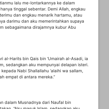
tianmu lalu me-lontarkannya ke dalam
hanya tinggal sebentar. Demi Allah, engkau
isterimu dan engkau menarik hartamu, atau
nya darimu dan aku memerintahkan supaya
am sebagaimana dirajamnya kubur Abu
al-Harits bin Qais bin ‘Umairah al-Asadi, ia
m, sedangkan aku mempunyai delapan isteri.
 kepada Nabi Shallallahu ‘alaihi wa sallam,
lah empat di antara mereka.”
an dalam Musnadnya dari Naufal bin
atakan, “Aku masuk Islam, sedangkan aku