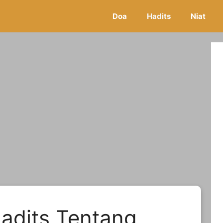
Doa
Hadits
Niat
adits Tentang