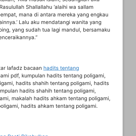
asulullah Shallallahu ‘alaihi wa sallam
h empat, mana di antara mereka yang engkau
lainnya.’ Lalu aku mendatangi wanita yang
ing, yang sudah tua lagi mandul, bersamaku
enceraikannya.”
tar lafadz bacaan
hadits tentang
igami pdf, kumpulan hadits tentang poligami,
igami, hadits shahih tentang poligami, hadits
umpulan hadits shahih tentang poligami,
gami, makalah hadits ahkam tentang poligami,
oligami, hadits ahkam tentang poligami.