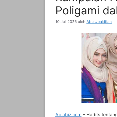
Poligami da
10 Juli 2026
oleh
Abu Ubaidillah
Abiabiz.com
– Hadits tentang