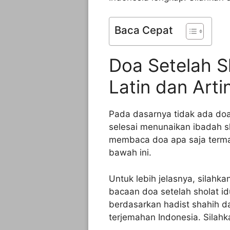
Baca Cepat
Doa Setelah Sh
Latin dan Arti
Pada dasarnya tidak ada doa
selesai menunaikan ibadah sh
membaca doa apa saja terma
bawah ini.
Untuk lebih jelasnya, silahk
bacaan doa setelah sholat idu
berdasarkan hadist shahih da
terjemahan Indonesia. Silahk