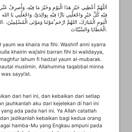
اَللّهُمَّ أَعْطِنِي خَيْرَ هَذَا الْيَوْمِ وَخَيْرَ مَا فِيْهِ، وَاْصرِفْ عَنِّي 
فِيْهِ كُلَّ خَيْرٍ وَاجْعَلْنِي بَارًّا فِيْهِ بِوَالِدَيَّ، وَاجْعَلْنِي يَا الل
الْيَومِ الْمُبَارَكَ، اللهُمَّ ارْحَم ْمَوْتَنا وَمَوْتَى الْمُسْلِمِيْنَ، .الل
الْخَطَايَا وَالسَّيِّئَاتَ.
l yaum wa khaira ma fihi. Washrif anni syarra
ulla khairin waj’alni barran fihi bi walidayya,
al maghfur lahum fi hadzal yaum al-mubarak.
utal muslimin. Allahumma taqabbal minna
 was sayyi’at.
ikan dari hari ini, dan kebaikan dari setiap
n jauhkanlah aku dari kejelekan di hari ini
yang ada pada hari ini. Ya Allah catatlah
n dan jadikanlah kebaikan bagi kedua orang
ebagai hamba-Mu yang Engkau ampuni pada