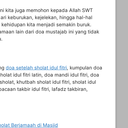
 ini kita juga memohon kepada Allah SWT
ri keburukan, kejelekan, hingga hal-hal
kehidupan kita menjadi semakin buruk.
amaan lain dari doa mustajab ini yang tidak
u.
ang
doa setelah sholat idul fitri
, kumpulan doa
olat idul fitri latin, doa mandi idul fitri, doa
sholat, khutbah sholat idul fitri, sholat idul
acaan takbir idul fitri, lafadz takbiran,
olat Berjamaah di Masjid