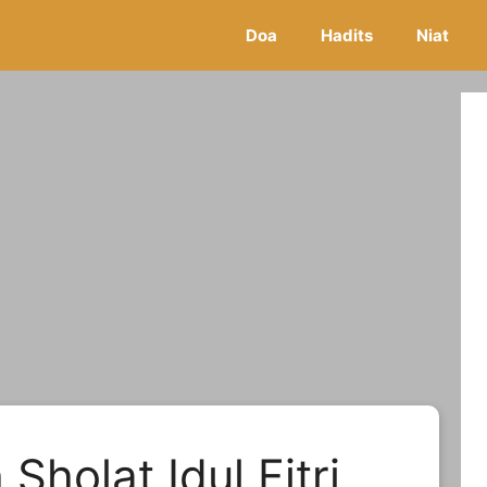
Doa
Hadits
Niat
Sholat Idul Fitri