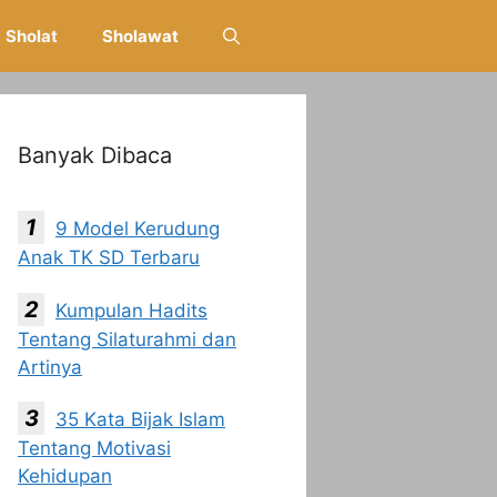
Sholat
Sholawat
Banyak Dibaca
9 Model Kerudung
Anak TK SD Terbaru
Kumpulan Hadits
Tentang Silaturahmi dan
Artinya
35 Kata Bijak Islam
Tentang Motivasi
Kehidupan