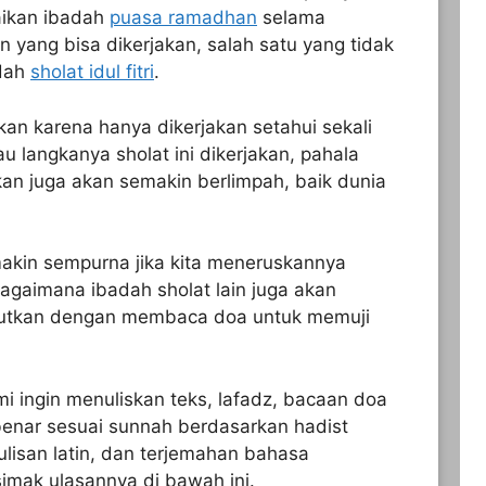
ikan ibadah
puasa ramadhan
selama
 yang bisa dikerjakan, salah satu yang tidak
adah
sholat idul fitri
.
tkan karena hanya dikerjakan setahui sekali
u langkanya sholat ini dikerjakan, pahala
an juga akan semakin berlimpah, baik dunia
semakin sempurna jika kita meneruskannya
bagaimana ibadah sholat lain juga akan
njutkan dengan membaca doa untuk memuji
i ingin menuliskan teks, lafadz, bacaan doa
g benar sesuai sunnah berdasarkan hadist
lisan latin, dan terjemahan bahasa
simak ulasannya di bawah ini.