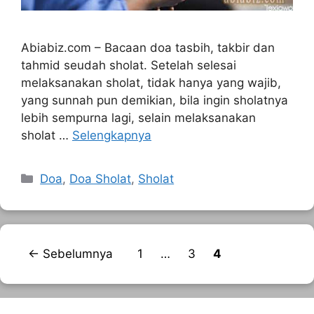
Abiabiz.com – Bacaan doa tasbih, takbir dan
tahmid seudah sholat. Setelah selesai
melaksanakan sholat, tidak hanya yang wajib,
yang sunnah pun demikian, bila ingin sholatnya
lebih sempurna lagi, selain melaksanakan
sholat …
Selengkapnya
Kategori
Doa
,
Doa Sholat
,
Sholat
Halaman
Halaman
Halaman
←
Sebelumnya
1
…
3
4