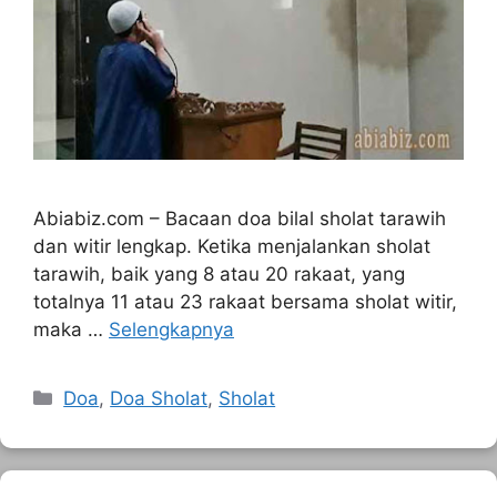
Abiabiz.com – Bacaan doa bilal sholat tarawih
dan witir lengkap. Ketika menjalankan sholat
tarawih, baik yang 8 atau 20 rakaat, yang
totalnya 11 atau 23 rakaat bersama sholat witir,
maka …
Selengkapnya
Kategori
Doa
,
Doa Sholat
,
Sholat