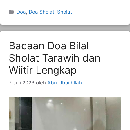
Kategori
Doa
,
Doa Sholat
,
Sholat
Bacaan Doa Bilal
Sholat Tarawih dan
Wiitir Lengkap
7 Juli 2026
oleh
Abu Ubaidillah