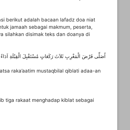
i berikut adalah bacaan lafadz doa niat
untuk jamaah sebagai makmum, peserta,
a silahkan disimak teks dan doanya di
اُصَلِّى فَرْضَ الْمَغْرِبِ ثَلاَثَ رَكَعَاتٍ مُسْتَقْبِلَ الْقِبْلَةِ اَدَاءً م
aatsa raka’aatim mustaqbilal qiblati adaa-an
rib tiga rakaat menghadap kiblat sebagai