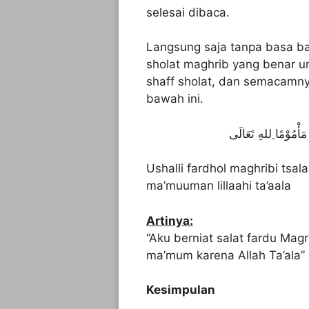
selesai dibaca.
Langsung saja tanpa basa bas
sholat maghrib yang benar 
shaff sholat, dan semacamny
bawah ini.
َأْمُوْمًا ِللهِ تَعَالَى
Ushalli fardhol maghribi tsal
ma’muuman lillaahi ta’aala
Artinya:
“Aku berniat salat fardu Mag
ma’mum karena Allah Ta’ala”
Kesimpulan