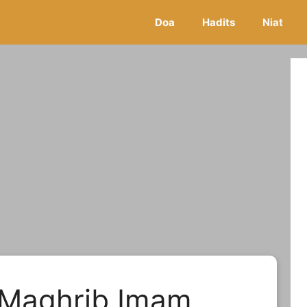
Doa
Hadits
Niat
t Maghrib Imam