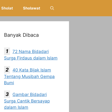
Sholat
Sholawat
Banyak Dibaca
72 Nama Bidadari
Surga Firdaus dalam Islam
40 Kata Bijak Islam
Tentang Musibah Gempa
Bumi
Gambar Bidadari
Surga Cantik Bersayap
dalam Islam