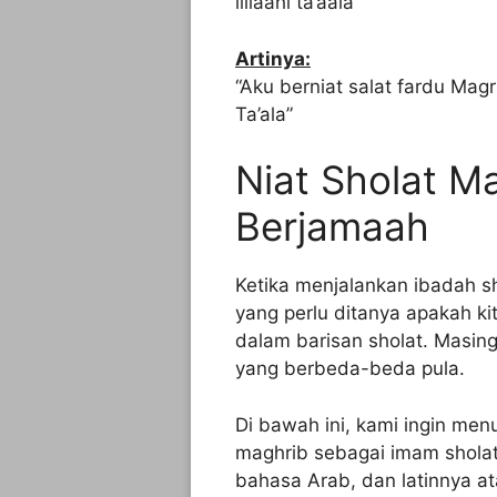
lillaahi ta’aala
Artinya:
“Aku berniat salat fardu Mag
Ta’ala”
Niat Sholat M
Berjamaah
Ketika menjalankan ibadah s
yang perlu ditanya apakah 
dalam barisan sholat. Masin
yang berbeda-beda pula.
Di bawah ini, kami ingin menu
maghrib sebagai imam sholat 
bahasa Arab, dan latinnya a