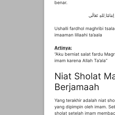
benar.
ِمَامًا ِللهِ تَعَالَى
Ushalli fardhol maghribi tsal
imaaman lillaahi ta’aala
Artinya:
“Aku berniat salat fardu Mag
imam karena Allah Ta’ala”
Niat Sholat 
Berjamaah
Yang terakhir adalah niat s
yang dipimpin oleh imam. S
sholat setelah imam membacak