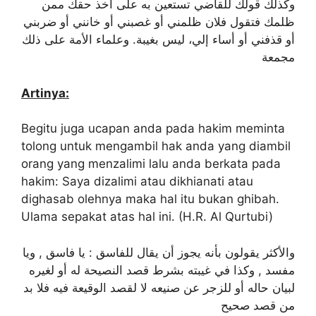
وكذلك قولك للقاضي تستعين به على أخذ حقك ممن
ظلمك فتقول فلان ظلمني أو غصبني أو خانني أو ضربني
أو قذفني أو أساء إلي، ليس بغيبة. وعلماء الأمة على ذلك
مجمعة
Artinya:
Begitu juga ucapan anda pada hakim meminta
tolong untuk mengambil hak anda yang diambil
orang yang menzalimi lalu anda berkata pada
hakim: Saya dizalimi atau dikhianati atau
dighasab olehnya maka hal itu bukan ghibah.
Ulama sepakat atas hal ini. (H.R. Al Qurtubi)
والأكثر يقولون بأنه يجوز أن يقال للفاسق : يا فاسق , ويا
مفسد , وكذا في غيبته بشرط قصد النصيحة له أو لغيره
لبيان حاله أو للزجر عن صنيعه لا لقصد الوقيعة فيه فلا بد
من قصد صحيح