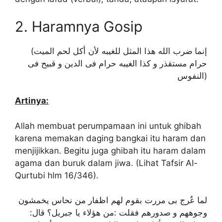
2. Haramnya Gosip
(إنما ضرب الله هذا المثل للغيبه لأن أكل لحم الميت
حرام مستقذر و كذا الغيبه حرام فى الدين و قبيح فى
النفوس)
Artinya:
Allah membuat perumpamaan ini untuk ghibah
karena memakan daging bangkai itu haram dan
menjijikkan. Begitu juga ghibah itu haram dalam
agama dan buruk dalam jiwa. (Lihat Tafsir Al-
Qurtubi hlm 16/346).
لما عٌرج بى مررت بقوم لهم اظفار من نحاس يخمشون
وجوههم و صدورهم فقلت :من هؤلاء يا جبريل؟ قال: