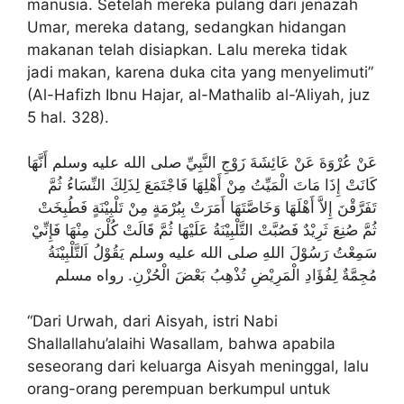
manusia. Setelah mereka pulang dari jenazah
Umar, mereka datang, sedangkan hidangan
makanan telah disiapkan. Lalu mereka tidak
jadi makan, karena duka cita yang menyelimuti”
(Al-Hafizh Ibnu Hajar, al-Mathalib al-‘Aliyah, juz
5 hal. 328).
عَنْ عُرْوَةَ عَنْ عَائِشَةَ زَوْجِ النَّبِيِّ صلى الله عليه وسلم أَنَّهَا
كَانَتْ إِذَا مَاتَ الْمَيِّتُ مِنْ أَهْلِهَا فَاجْتَمَعَ لِذَلِكَ النِّسَاءُ ثُمَّ
تَفَرَّقْنَ إِلاَّ أَهْلَهَا وَخَاصَّتَهَا أَمَرَتْ بِبُرْمَةٍ مِنْ تَلْبِيْنَةٍ فَطُبِخَتْ
ثُمَّ صُنِعَ ثَرِيْدٌ فَصُبَّتْ التَّلْبِيْنَةُ عَلَيْهَا ثُمَّ قَالَتْ كُلْنَ مِنْهَا فَإِنِّيْ
سَمِعْتُ رَسُوْلَ اللهِ صلى الله عليه وسلم يَقُوْلُ اَلتَّلْبِيْنَةُ
مُجِمَّةٌ لِفُؤَادِ الْمَرِيْضِ تُذْهِبُ بَعْضَ الْحُزْنِ. رواه مسلم
“Dari Urwah, dari Aisyah, istri Nabi
Shallallahu’alaihi Wasallam, bahwa apabila
seseorang dari keluarga Aisyah meninggal, lalu
orang-orang perempuan berkumpul untuk