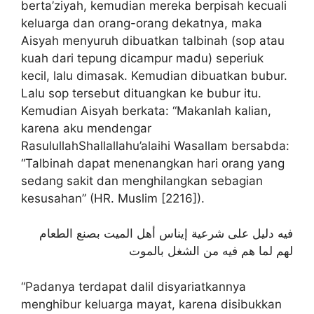
berta’ziyah, kemudian mereka berpisah kecuali
keluarga dan orang-orang dekatnya, maka
Aisyah menyuruh dibuatkan talbinah (sop atau
kuah dari tepung dicampur madu) seperiuk
kecil, lalu dimasak. Kemudian dibuatkan bubur.
Lalu sop tersebut dituangkan ke bubur itu.
Kemudian Aisyah berkata: “Makanlah kalian,
karena aku mendengar
RasulullahShallallahu’alaihi Wasallam bersabda:
“Talbinah dapat menenangkan hari orang yang
sedang sakit dan menghilangkan sebagian
kesusahan” (HR. Muslim [2216]).
فيه دليل على شرعية إيناس أهل الميت بصنع الطعام
لهم لما هم فيه من الشغل بالموت
“Padanya terdapat dalil disyariatkannya
menghibur keluarga mayat, karena disibukkan