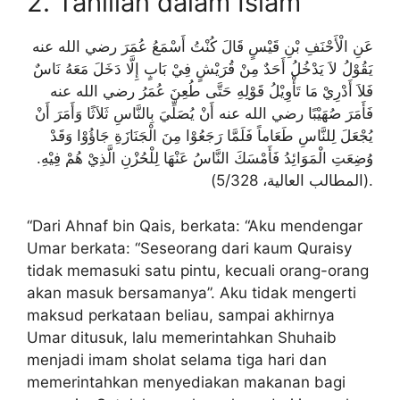
2. Tahlilan dalam Islam
عَنِ الْأَحْنَفِ بْنِ قَيْسٍ قَالَ كُنْتُ أَسْمَعُ عُمَرَ رضي الله عنه
يَقُوْلُ لاَ يَدْخُلُ أَحَدٌ مِنْ قُرَيْشٍ فِيْ بَابٍ إِلَّا دَخَلَ مَعَهُ نَاسٌ
فَلاَ أَدْرِيْ مَا تَأْوِيْلُ قَوْلِهِ حَتَّى طُعِنَ عُمَرُ رضي الله عنه
فَأَمَرَ صُهَيْبًا رضي الله عنه أَنْ يُصَلِّيَ بِالنَّاسِ ثَلاَثًا وَأَمَرَ أَنْ
يُجْعَلَ لِلنَّاسِ طَعَاماً فَلَمَّا رَجَعُوْا مِنَ الْجَنَازَةِ جَاؤُوْا وَقَدْ
وُضِعَتِ الْمَوَائِدُ فَأَمْسَكَ النَّاسُ عَنْهَا لِلْحُزْنِ الَّذِيْ هُمْ فِيْهِ.
(المطالب العالية، 5/328).
“Dari Ahnaf bin Qais, berkata: “Aku mendengar
Umar berkata: “Seseorang dari kaum Quraisy
tidak memasuki satu pintu, kecuali orang-orang
akan masuk bersamanya”. Aku tidak mengerti
maksud perkataan beliau, sampai akhirnya
Umar ditusuk, lalu memerintahkan Shuhaib
menjadi imam sholat selama tiga hari dan
memerintahkan menyediakan makanan bagi