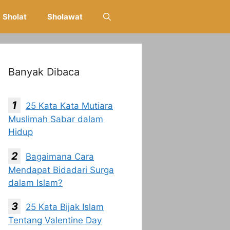
Sholat
Sholawat
Banyak Dibaca
25 Kata Kata Mutiara
Muslimah Sabar dalam
Hidup
Bagaimana Cara
Mendapat Bidadari Surga
dalam Islam?
25 Kata Bijak Islam
Tentang Valentine Day