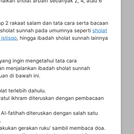
aikan sholat arbain sebanyak 2, 4, atau 6
iap 2 rakaat salam dan tata cara serta bacaan
 sholat sunnah pada umumnya seperti
sholat
 istisqo
, hingga ibadah sholat sunnah lainnya
yang ingin mengetahui tata cara
an menjalankan ibadah sholat sunnah
uan di bawah ini.
lat terlebih dahulu.
biratul ikhram diteruskan dengan pembacaan
 Al-fatihah diteruskan dengan salah satu
.
 lakukan gerakan ruku’ sambil membaca doa.