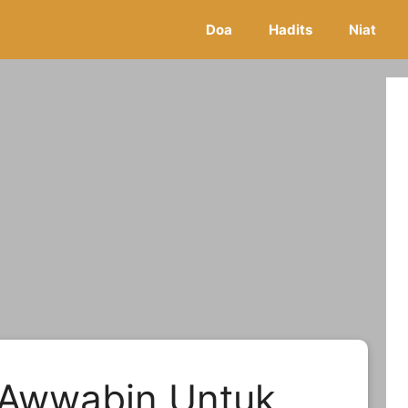
Doa
Hadits
Niat
t Awwabin Untuk