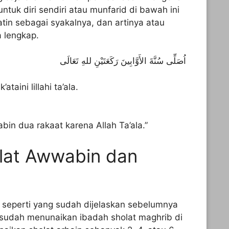
ntuk diri sendiri atau munfarid di bawah ini
atin sebagai syakalnya, dan artinya atau
 lengkap.
اُصَلِّى سُنَّةَ الأَوَّابِينَ رَكَعَتَيْنِ للهِ تَعَالَى
taini lillahi ta’ala.
bin dua rakaat karena Allah Ta’ala.”
lat Awwabin dan
seperti yang sudah dijelaskan sebelumnya
esudah menunaikan ibadah sholat maghrib di