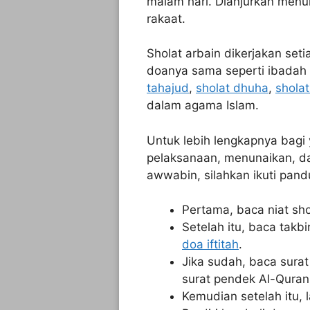
malam hari. Dianjurkan menun
rakaat.
Sholat arbain dikerjakan set
doanya sama seperti ibadah
tahajud
,
sholat dhuha
,
sholat
dalam agama Islam.
Untuk lebih lengkapnya bagi 
pelaksanaan, menunaikan, d
awwabin, silahkan ikuti pand
Pertama, baca niat sho
Setelah itu, baca tak
doa iftitah
.
Jika sudah, baca surat
surat pendek Al-Quran
Kemudian setelah itu,