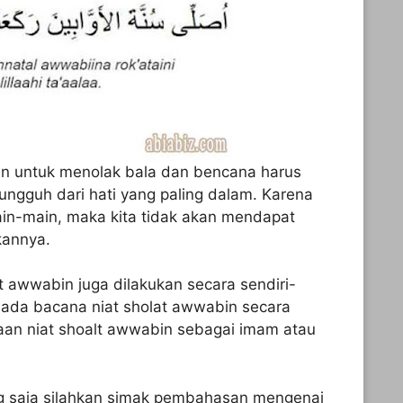
n untuk menolak bala dan bencana harus
ngguh dari hati yang paling dalam. Karena
n-main, maka kita tidak akan mendapat
kannya.
at awwabin juga dilakukan secara sendiri-
a ada bacana niat sholat awwabin secara
caan niat shoalt awwabin sebagai imam atau
ng saja silahkan simak pembahasan mengenai