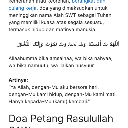
kemerahan atau keorenan,
berangkat dan
pulang kerja
, doa yang dimaksudkan untuk
meninggikan nama Alah SWT sebagai Tuhan
yang memiliki kuasa atas segala sesuatu,
termasuk hidup dan matinya manusia.
اَللَّهُمَّ بِكَ أَمْسَيْنَا، وَبِكَ نَحْيَا، وَبِكَ نَمُوْتُ، وَإِلَيْكَ النُّشُوْرُ
Allaahumma bika amsainaa, wa bika nahyaa,
wa bika namuutu, wa ilaikan nusyuur.
Artinya:
“Ya Allah, dengan-Mu aku bersore hari,
dengan-Mu kami hidup, dengan-Mu kami mati.
Hanya kepada-Mu (kami) kembali.”
Doa Petang Rasulullah