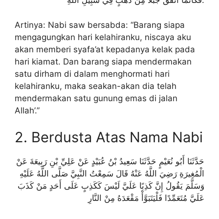
فَكَأَنَّمَا أَنْفَقَ جَبَلاً مِنْ ذَهَبٍ فِي سَبِيْلِ اللهِ.
Artinya: Nabi saw bersabda: “Barang siapa
mengagungkan hari kelahiranku, niscaya aku
akan memberi syafa’at kepadanya kelak pada
hari kiamat. Dan barang siapa mendermakan
satu dirham di dalam menghormati hari
kelahiranku, maka seakan-akan dia telah
mendermakan satu gunung emas di jalan
Allah’.”
2. Berdusta Atas Nama Nabi
حَدَّثَنَا أَبُو نُعَيْمٍ حَدَّثَنَا سَعِيدُ بْنُ عُبَيْدٍ عَنْ عَلِيِّ بْنِ رَبِيعَةَ عَنْ
الْمُغِيرَةِ رَضِيَ اللَّهُ عَنْهُ قَالَ سَمِعْتُ النَّبِيَّ صَلَّى اللَّهُ عَلَيْهِ
وَسَلَّمَ يَقُولُ إِنَّ كَذِبًا عَلَيَّ لَيْسَ كَكَذِبٍ عَلَى أَحَدٍ مَنْ كَذَبَ
عَلَيَّ مُتَعَمِّدًا فَلْيَتَبَوَّأْ مَقْعَدَهُ مِنْ النَّارِ