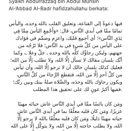
Syaikh Abdurrazzaq bin Abdul Muhsin
Al-‘Abbad Al-Badr hafidzahullahu berkata:
فيها دعوةٌ إلى القناعة، وتعليق القلب بالله وحده، واليأس
تمامًا ممَّا في أيدي النَّاس، قال: «وَأَجْمِعِ اليَأسَ مِمَّا فِي
يَدَيِ النَّاس»؛ أي أجمِع قلبَك، واعزِم وصمِّم في فؤادك
على اليأس من كلِّ شيءٍ في يد النَّاس؛ فلا تَرْجُه من
جهتهم، وليكن رجاؤُك كلُّه بالله وحده ـ جلَّ وعلا ـ، وكما
أنَّك بلسان مقالك لا تسأل إلَّا الله، ولا تطلب إلَّا من الله؛
فعليك كذلك بلسانِ حالك أن لا ترجو إلَّا الله، وأن تيأس
من كلِّ أحدٍ إلَّا من الله، فتقطع الرَّجاءَ من كلِّ النَّاس،
ويكون رجاؤك بالله وحدَه، والصَّلاة صلةٌ بينك وبين ربِّك؛
ففيها أكبرُ عونٍ لك على تحقيق هذا المطلب.
ومَن كان يائسًا ممَّا في أيدي النَّاس عاش حياتَه مهيبًا
عزيزًا، ومَن كان قلبه معلَّقًا بما في أيدي النَّاس عاش
حياته مهينًا ذليلًا، ومَن كان قلبه معلَّقًا بالله لا يرجو إلَّا
الله، ولا يطلب حاجته إلَّا من الله، ولا يتوكَّل إلَّا على الله