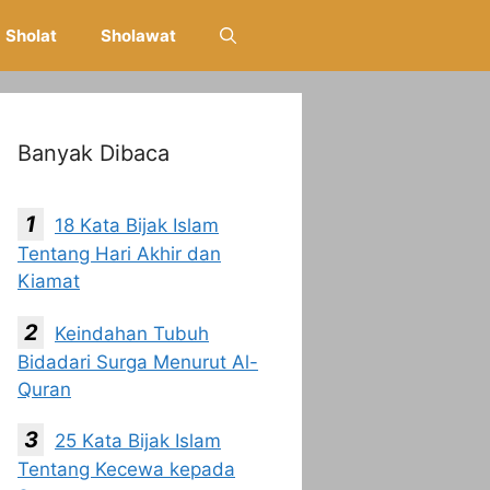
Sholat
Sholawat
Banyak Dibaca
18 Kata Bijak Islam
Tentang Hari Akhir dan
Kiamat
Keindahan Tubuh
Bidadari Surga Menurut Al-
Quran
25 Kata Bijak Islam
Tentang Kecewa kepada