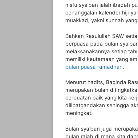
nisfu sya’ban ialah ibadah 
penanggalan kalender hijriy
muakkad, yakni sunnah yang 
Bahkan Rasulullah SAW setia
berpuasa pada bulan sya’ba
melaksanakannya setiap tahu
memiliki keutamaan yang am
bulan puasa ramadhan
.
Menurut hadits, Baginda Ra
merupakan bulan ditingkatka
perbuatan baik yang kita ker
dilipatgandakan sehingga a
meningkat.
Bulan sya’ban juga merupaka
bulan rajab di mana kita da