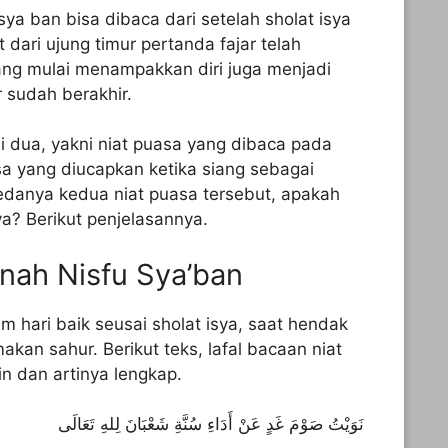
sya ban bisa dibaca dari setelah sholat isya
 dari ujung timur pertanda fajar telah
yang mulai menampakkan diri juga menjadi
 sudah berakhir.
di dua, yakni niat puasa yang dibaca pada
a yang diucapkan ketika siang sebagai
 bedanya kedua niat puasa tersebut, apakah
? Berikut penjelasannya.
nnah Nisfu Sya’ban
 hari baik seusai sholat isya, saat hendak
akan sahur. Berikut teks, lafal bacaan niat
in dan artinya lengkap.
نَوَيْتُ صَوْمَ غَدٍ عَنْ أَدَاءِ سُنَّةِ شَعْبَانَ لِلهِ تَعَالَى