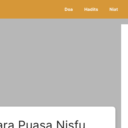
Doa
Hadits
Niat
ara Puasa Nisfu