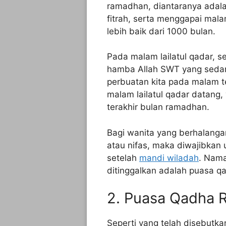
ramadhan, diantaranya adalah
fitrah, serta menggapai mal
lebih baik dari 1000 bulan.
Pada malam lailatul qadar, s
hamba Allah SWT yang sedan
perbuatan kita pada malam t
malam lailatul qadar datang,
terakhir bulan ramadhan.
Bagi wanita yang berhalang
atau nifas, maka diwajibkan
setelah
mandi wiladah
. Nam
ditinggalkan adalah puasa 
2. Puasa Qadha
Seperti yang telah disebut