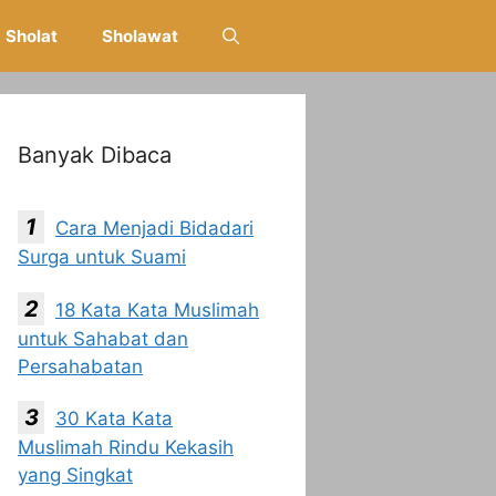
Sholat
Sholawat
Banyak Dibaca
Cara Menjadi Bidadari
Surga untuk Suami
18 Kata Kata Muslimah
untuk Sahabat dan
Persahabatan
30 Kata Kata
Muslimah Rindu Kekasih
yang Singkat