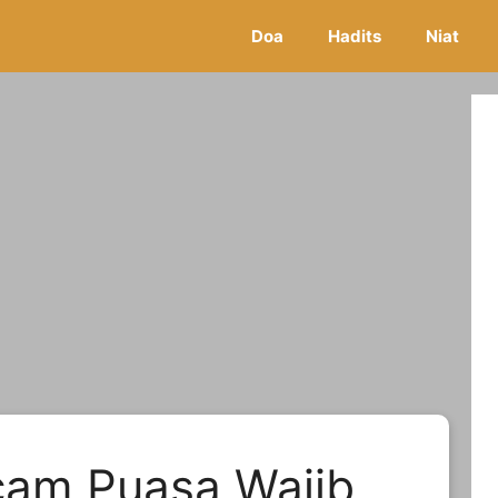
Doa
Hadits
Niat
am Puasa Wajib